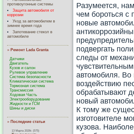
Разумеется, на
противоугонные системы
Защита автомобиля от
чем бороться с 
коррозии
новые автомоби
Уход за автомобилем в
зимнее время года
антикоррозийны
Запотевание стекол в
автомобиле
предупредитель
подвергать пол
»
Ремонт Lada Granta
следы от механ
Датчики
Двигатель
чувствительным
Кузов и салон
Рулевое управление
автомобиля. Во
Система безопасности
Климатическая система
воздействию пес
Тормозная система
обрабатывают д
Трансмиссия
Ходовая Часть
новый автомоби
Электрооборудование
Жидкости и ГСМ
К тому же сущес
Шины и диски
изготовителе мо
»
Последние статьи
кузова. Наиболе
13 Марта 2026г. (575)