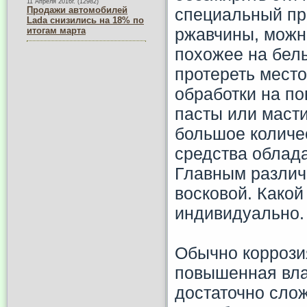
11 Апреля 2016г. (12982)
специальный пр
Продажи автомобилей
Lada снизились на 18% по
ржавчины, можн
итогам марта
похожее на белы
протереть место
обработки на п
пасты или масти
большое количес
средства облад
Главным различ
восковой. Какой
индивидуально.
Обычно коррозия
повышенная влаж
достаточно сло