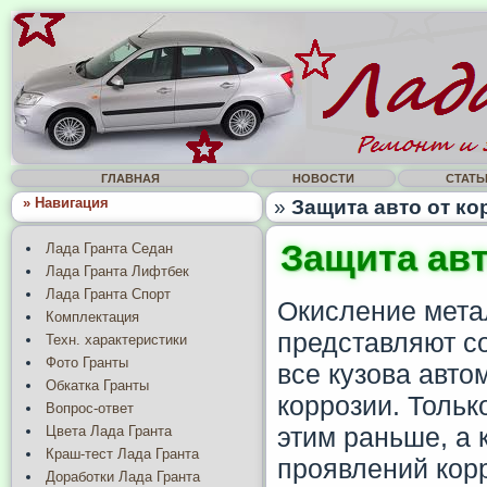
ГЛАВНАЯ
НОВОСТИ
СТАТЬ
» Навигация
»
Защита авто от ко
Защита авт
Лада Гранта Седан
Лада Гранта Лифтбек
Лада Гранта Спорт
Окисление мета
Комплектация
представляют с
Техн. характеристики
Фото Гранты
все кузова авто
Обкатка Гранты
коррозии. Тольк
Вопрос-ответ
этим раньше, а 
Цвета Лада Гранта
Краш-тест Лада Гранта
проявлений корр
Доработки Лада Гранта