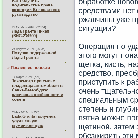
обработке ново
Как получить
водительские права
средствами нет 
категории B: пошаговое
руководство
ржавчины уже пр
ситуации?
26 Октября 2016г. (24154)
Лада Гранта Пикап
(ВИС-234900)
Операция по уд
23 Августа 2016г. (26936)
Покупка подержанной
этого могут пон
Лады Гранты
щетка, кисть, н
»
Последние новости
средство, прео
19 Марта 2026г. (529)
приступить к ра
Техосмотр при смене
владельца автомобиля в
очень тщательно
Санкт-Петербурге:
ключевые особенности и
специальным ср
советы
степень и глуби
7 Мая 2016г. (14054)
пятна можно по
Lada Granta получила
улучшенную
щетиной, затем 
шумоизоляцию
обезжирить эти 