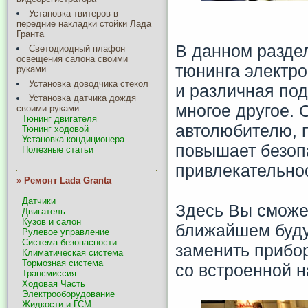
Установка твитеров в
передние накладки стойки Лада
Гранта
В данном разде
Светодиодный плафон
освещения салона своими
тюнинга электро
руками
Установка доводчика стекол
и различная по
Установка датчика дождя
многое другое. 
своими руками
Тюнинг двигателя
автолюбителю, 
Тюнинг ходовой
Установка кондиционера
повышает безоп
Полезные статьи
привлекательнос
»
Ремонт Lada Granta
Датчики
Здесь Вы сможет
Двигатель
Кузов и салон
ближайшем буду
Рулевое управление
Система безопасности
заменить прибо
Климатическая система
Тормозная система
со встроенной н
Трансмиссия
Ходовая Часть
Электрооборудование
Жидкости и ГСМ