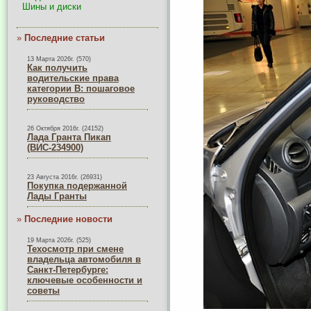
Шины и диски
»
Последние статьи
13 Марта 2026г. (570)
Как получить
водительские права
категории B: пошаговое
руководство
26 Октября 2016г. (24152)
Лада Гранта Пикап
(ВИС-234900)
23 Августа 2016г. (26931)
Покупка подержанной
Лады Гранты
»
Последние новости
19 Марта 2026г. (525)
Техосмотр при смене
владельца автомобиля в
Санкт-Петербурге:
ключевые особенности и
советы