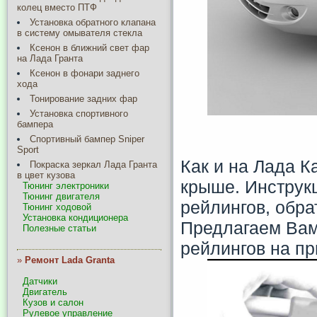
колец вместо ПТФ
Установка обратного клапана
в систему омывателя стекла
Ксенон в ближний свет фар
на Лада Гранта
Ксенон в фонари заднего
хода
Тонирование задних фар
Установка спортивного
бампера
Спортивный бампер Sniper
Sport
Как и на Лада К
Покраска зеркал Лада Гранта
в цвет кузова
крыше. Инструкц
Тюнинг электроники
Тюнинг двигателя
рейлингов, обра
Тюнинг ходовой
Установка кондиционера
Предлагаем Вам
Полезные статьи
рейлингов на п
»
Ремонт Lada Granta
Датчики
Двигатель
Кузов и салон
Рулевое управление