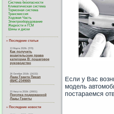
Система безопасности
Климатическая система
Тормозная система
Трансмиссия
Ходовая Часть
Электрооборудование
Жидкости и ГСМ
Шины и диски
»
Последние статьи
13 Марта 2026г. (570)
Как получить
водительские права
категории B: пошаговое
руководство
26 Октября 2016г. (24152)
Лада Гранта Пикап
Если у Вас возн
(ВИС-234900)
модель автомоби
постараемся отв
23 Августа 2016г. (26931)
Покупка подержанной
Лады Гранты
»
Последние новости