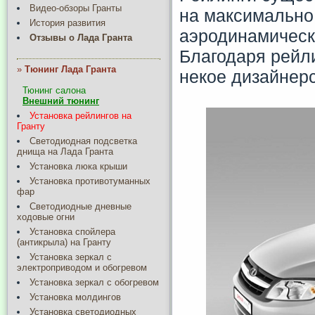
Видео-обзоры Гранты
на максимально
История развития
аэродинамическ
Отзывы о Лада Гранта
Благодаря рейл
»
Тюнинг Лада Гранта
некое дизайнер
Тюнинг салона
Внешний тюнинг
Установка рейлингов на
Гранту
Светодиодная подсветка
днища на Лада Гранта
Установка люка крыши
Установка противотуманных
фар
Светодиодные дневные
ходовые огни
Установка спойлера
(антикрыла) на Гранту
Установка зеркал с
электроприводом и обогревом
Установка зеркал с обогревом
Установка молдингов
Установка светодиодных