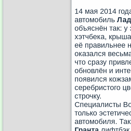
14 мая 2014 год
автомобиль
Лад
объяснён так: у
хэтчбека, крыша
её правильнее 
оказался весьм
что сразу привл
обновлён и инт
появился кожза
серебристого цв
строчку.
Специалисты Во
только эстетиче
автомобиля. Так
Гранта
лифтбэк 