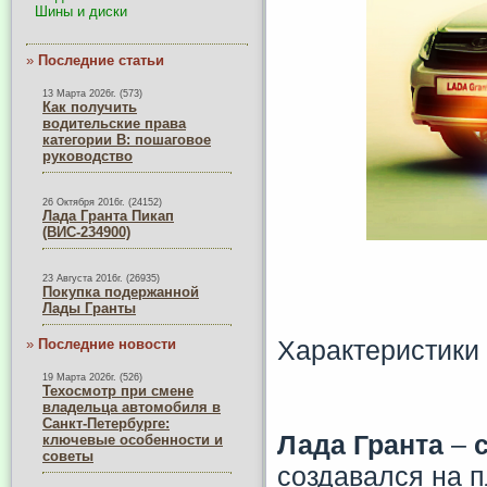
Шины и диски
»
Последние статьи
13 Марта 2026г. (573)
Как получить
водительские права
категории B: пошаговое
руководство
26 Октября 2016г. (24152)
Лада Гранта Пикап
(ВИС-234900)
23 Августа 2016г. (26935)
Покупка подержанной
Лады Гранты
Характеристики
»
Последние новости
19 Марта 2026г. (526)
Техосмотр при смене
владельца автомобиля в
Санкт-Петербурге:
Лада
Гранта
–
ключевые особенности и
советы
создавался на 