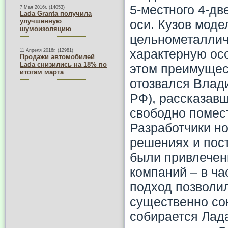
5-местного 4-дв
7 Мая 2016г. (14053)
Lada Granta получила
улучшенную
оси. Кузов моде
шумоизоляцию
цельнометаллич
характерную ос
11 Апреля 2016г. (12981)
Продажи автомобилей
Lada снизились на 18% по
этом преимущес
итогам марта
отозвался Влади
РФ), рассказавш
свободно помес
Разработчики н
решениях и пост
были привлечен
компаний – в час
подход позволи
существенно со
собирается Лада