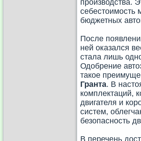
производства. Э
себестоимость м
бюджетных авто
После появления
ней оказался в
стала лишь одно
Одобрение авто
такое преимуще
Гранта
. В наст
комплектаций, к
двигателя и кор
систем, облегч
безопасность дв
В перечень дост