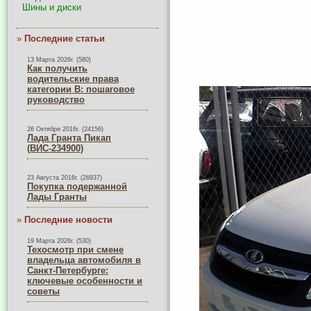
Шины и диски
»
Последние статьи
13 Марта 2026г. (580)
Как получить
водительские права
категории B: пошаговое
руководство
26 Октября 2016г. (24156)
Лада Гранта Пикап
(ВИС-234900)
23 Августа 2016г. (26937)
Покупка подержанной
Лады Гранты
»
Последние новости
19 Марта 2026г. (530)
Техосмотр при смене
владельца автомобиля в
Санкт-Петербурге:
ключевые особенности и
советы