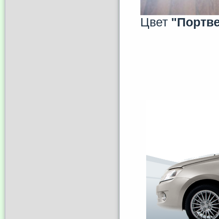
Цвет
"Портв