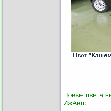
Цвет
"Каше
Новые цвета в
ИжАвто