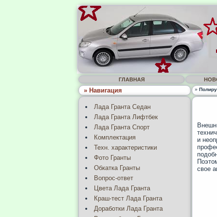
ГЛАВНАЯ
НОВ
» Навигация
»
Полиру
Лада Гранта Седан
Лада Гранта Лифтбек
Внешни
Лада Гранта Спорт
технич
Комплектация
и неоп
профес
Техн. характеристики
подобн
Фото Гранты
Поэтом
Обкатка Гранты
свое а
Вопрос-ответ
Цвета Лада Гранта
Краш-тест Лада Гранта
Доработки Лада Гранта