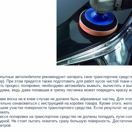
опытные автолюбители рекомендуют натирать свое транспортное средс
р). При этом придется также подготовить для работ кусок чистой ткани 
ть процесс полировки, необходимо автомобиль вымыть, вычистить и вы
дима, ведь даже попавшая в тряпку песчинка может повредить краску в
аве воска ни в коем случае не должно быть абразивных частиц. Для эт
ельно ознакомиться с инструкцией на коробке товара. Кроме этого, жел
шом участке поверхности транспортного средства. Если результат не у
лжать.
ессе полировки на транспортное средство не должны попадать лучи сол
дной. Не стоит пытать охватить сразу большую поверхность. Достаточн
етров.