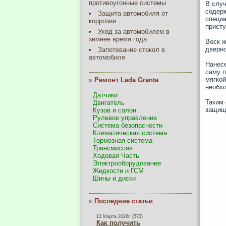
противоугонные системы
В случ
содерж
Защита автомобиля от
специа
коррозии
присту
Уход за автомобилем в
зимнее время года
Воск ж
дверно
Запотевание стекол в
автомобиле
Нанесе
саму п
мягкой
»
Ремонт Lada Granta
необхо
Датчики
Таким 
Двигатель
защище
Кузов и салон
Рулевое управление
Система безопасности
Климатическая система
Тормозная система
Трансмиссия
Ходовая Часть
Электрооборудование
Жидкости и ГСМ
Шины и диски
»
Последние статьи
13 Марта 2026г. (573)
Как получить