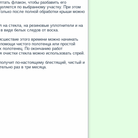
лтать флакон, чтобы разбавить его
деляется по выбранному участку. При этом
 Только после полной обработки крыши можно
л на стекла, на резиновые уплотнители и на
в виде белых следов от воска.
исшествие этого времени можно начинать
помощи чистого полотенца или простой
х полотенец. По окончанию работ
я очистки стекла можно использовать спрей.
получит по-настоящему блестящий, чистый и
ельно раз в три месяца.