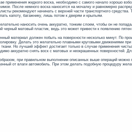
ае применения жидкого воска, необходимо с самого начало хорошо взбо
имое. После немного воска наносится на мочалку и равномерно распре
листы рекомендуют начинать с верхней части транспортного средства.
пать капоту, багажнику, лишь потом к дверям и крыльям.
елательно наносить очень аккуратно, тонким слоем, чтобы он не попада
й черный матовый пластик, ведь это может привести к появлению пятен 
нный материал должен побыть на поверхности несколько минут. По про
олировку. Делать это желательно плавными круговыми движениями при 
 ткани. Но лучший эффект достигает только в случае применения чисты
димо аккуратно снять воск с матовых и неокрашенных поверхностей. Дл
образом, при правильном выполнении описанных выше операций можно 
нный от влаги автомобиль. При этом делать подобную процедуру желат