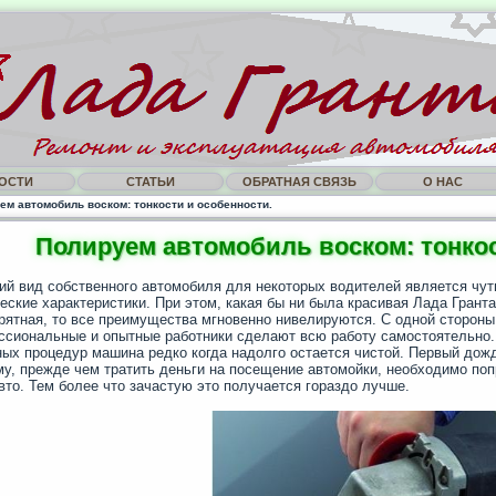
ОСТИ
СТАТЬИ
ОБРАТНАЯ СВЯЗЬ
О НАС
ем автомобиль воском: тонкости и особенности.
Полируем автомобиль воском: тонкос
й вид собственного автомобиля для некоторых водителей является чут
еские характеристики. При этом, какая бы ни была красивая Лада Гранта
рятная, то все преимущества мгновенно нивелируются. С одной стороны,
сиональные и опытные работники сделают всю работу самостоятельно. Т
ых процедур машина редко когда надолго остается чистой. Первый дождь
у, прежде чем тратить деньги на посещение автомойки, необходимо по
вто. Тем более что зачастую это получается гораздо лучше.