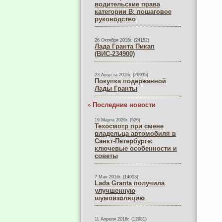
водительские права
категории B: пошаговое
руководство
26 Октября 2016г. (24152)
Лада Гранта Пикап
(ВИС-234900)
23 Августа 2016г. (26935)
Покупка подержанной
Лады Гранты
»
Последние новости
19 Марта 2026г. (526)
Техосмотр при смене
владельца автомобиля в
Санкт-Петербурге:
ключевые особенности и
советы
7 Мая 2016г. (14053)
Lada Granta получила
улучшенную
шумоизоляцию
11 Апреля 2016г. (12981)