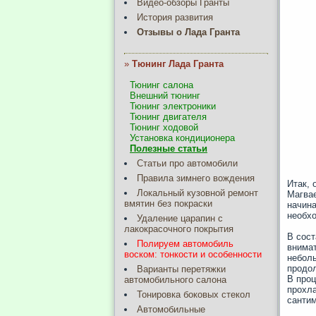
Видео-обзоры Гранты
История развития
Отзывы о Лада Гранта
»
Тюнинг Лада Гранта
Тюнинг салона
Внешний тюнинг
Тюнинг электроники
Тюнинг двигателя
Тюнинг ходовой
Установка кондиционера
Полезные статьи
Статьи про автомобили
Правила зимнего вождения
Итак, 
Локальный кузовной ремонт
Магвае
вмятин без покраски
начина
необхо
Удаление царапин с
лакокрасочного покрытия
В сост
Полируем автомобиль
внимат
воском: тонкости и особенности
неболь
продо
Варианты перетяжки
В проц
автомобильного салона
прохла
Тонировка боковых стекол
сантим
Автомобильные