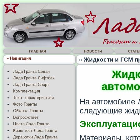
ГЛАВНАЯ
НОВОСТИ
СТАТЬ
» Навигация
»
Жидкости и ГСМ п
Жидк
Лада Гранта Седан
Лада Гранта Лифтбек
автомо
Лада Гранта Спорт
Комплектация
Техн. характеристики
На автомобиле 
Фото Гранты
следующие жидк
Обкатка Гранты
Вопрос-ответ
Эксплуатаци
Цвета Лада Гранта
Краш-тест Лада Гранта
Материалы, кот
Доработки Лада Гранта