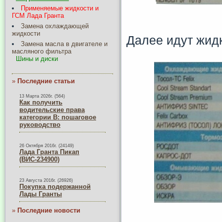
Применяемые жидкости и
ГСМ Лада Гранта
Замена охлаждающей
жидкости
Далее идут жид
Замена масла в двигателе и
масляного фильтра
Шины и диски
»
Последние статьи
13 Марта 2026г. (564)
Как получить
водительские права
категории B: пошаговое
руководство
26 Октября 2016г. (24149)
Лада Гранта Пикап
(ВИС-234900)
23 Августа 2016г. (26926)
Покупка подержанной
Лады Гранты
»
Последние новости