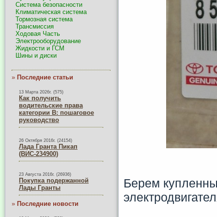
Система безопасности
Климатическая система
Тормозная система
Трансмиссия
Ходовая Часть
Электрооборудование
Жидкости и ГСМ
Шины и диски
»
Последние статьи
13 Марта 2026г. (575)
Как получить
водительские права
категории B: пошаговое
руководство
26 Октября 2016г. (24154)
Лада Гранта Пикап
(ВИС-234900)
23 Августа 2016г. (26936)
Берем купленны
Покупка подержанной
Лады Гранты
электродвигател
»
Последние новости