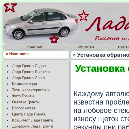
ГЛАВНАЯ
НОВОСТИ
СТАТЬ
» Навигация
»
Установка обратно
Установка
Лада Гранта Седан
Лада Гранта Лифтбек
Лада Гранта Спорт
Комплектация
Техн. характеристики
Каждому автолю
Фото Гранты
известна пробл
Обкатка Гранты
Вопрос-ответ
на лобовое сте
Цвета Лада Гранта
износу щеток ст
Краш-тест Лада Гранта
секунды они раб
Доработки Лада Гранта