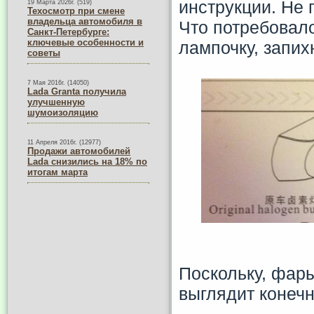
инструкции. Не 
19 Марта 2026г. (519)
Техосмотр при смене
владельца автомобиля в
Что потребовалос
Санкт-Петербурге:
ключевые особенности и
лампочку, запих
советы
7 Мая 2016г. (14050)
Lada Granta получила
улучшенную
шумоизоляцию
11 Апреля 2016г. (12977)
Продажи автомобилей
Lada снизились на 18% по
итогам марта
Поскольку, фары
выглядит конечн