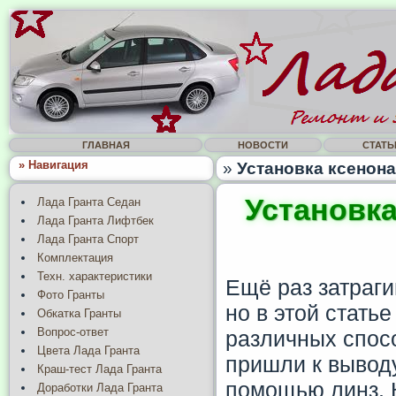
ГЛАВНАЯ
НОВОСТИ
СТАТЬ
» Навигация
»
Установка ксенона
Установка
Лада Гранта Седан
Лада Гранта Лифтбек
Лада Гранта Спорт
Комплектация
Техн. характеристики
Ещё раз затраг
Фото Гранты
но в этой стать
Обкатка Гранты
Вопрос-ответ
различных спос
Цвета Лада Гранта
пришли к выводу
Краш-тест Лада Гранта
помощью линз. 
Доработки Лада Гранта