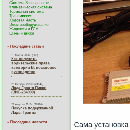
Система безопасности
Климатическая система
Тормозная система
Трансмиссия
Ходовая Часть
Электрооборудование
Жидкости и ГСМ
Шины и диски
»
Последние статьи
13 Марта 2026г. (563)
Как получить
водительские права
категории B: пошаговое
руководство
26 Октября 2016г. (24149)
Лада Гранта Пикап
(ВИС-234900)
23 Августа 2016г. (26926)
Покупка подержанной
Лады Гранты
»
Последние новости
Сама установка