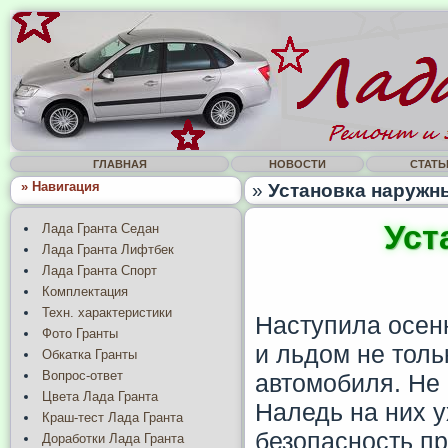
ГЛАВНАЯ
НОВОСТИ
СТАТЬ
» Навигация
»
Установка наружн
Уст
Лада Гранта Седан
Лада Гранта Лифтбек
Лада Гранта Спорт
Комплектация
Техн. характеристики
Наступила осенн
Фото Гранты
и льдом не толь
Обкатка Гранты
Вопрос-ответ
автомобиля. Не
Цвета Лада Гранта
Наледь на них у
Краш-тест Лада Гранта
безопасность п
Доработки Лада Гранта