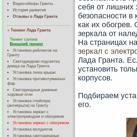
Видео-обзоры Гранты
себя от лишних 
История развития
безопасности в
Отзывы о Лада Гранта
как их обогрев.
»
Тюнинг Лада Гранта
зеркала от нале
Тюнинг салона
На страницах н
Внешний тюнинг
зеркал с элект
Установка рейлингов на
Гранту
Лада Гранта. Ес
Светодиодная подсветка
днища на Лада Гранта
установить толь
Установка люка крыши
корпусов.
Установка противотуманных
фар
Светодиодные дневные
Подбираем уста
ходовые огни
Установка спойлера
его.
(антикрыла) на Гранту
Установка зеркал с
электроприводом и обогревом
Установка зеркал с обогревом
Установка молдингов
Установка светодиодных