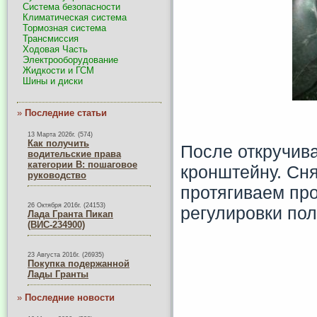
Система безопасности
Климатическая система
Тормозная система
Трансмиссия
Ходовая Часть
Электрооборудование
Жидкости и ГСМ
Шины и диски
»
Последние статьи
13 Марта 2026г. (574)
Как получить
После откручива
водительские права
категории B: пошаговое
кронштейну. Сня
руководство
протягиваем про
26 Октября 2016г. (24153)
регулировки по
Лада Гранта Пикап
(ВИС-234900)
23 Августа 2016г. (26935)
Покупка подержанной
Лады Гранты
»
Последние новости