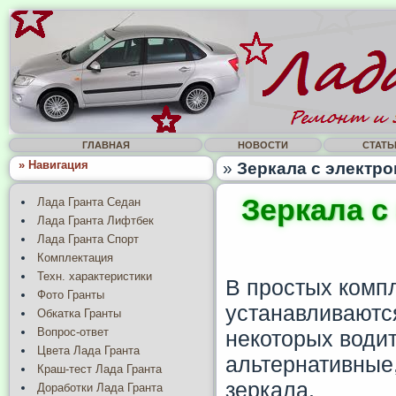
ГЛАВНАЯ
НОВОСТИ
СТАТЬ
» Навигация
»
Зеркала с электро
Зеркала с
Лада Гранта Седан
Лада Гранта Лифтбек
Лада Гранта Спорт
Комплектация
Техн. характеристики
В простых комп
Фото Гранты
устанавливаютс
Обкатка Гранты
Вопрос-ответ
некоторых водит
Цвета Лада Гранта
альтернативные,
Краш-тест Лада Гранта
зеркала.
Доработки Лада Гранта