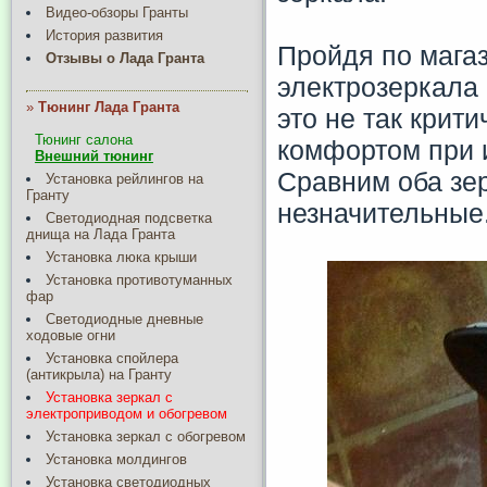
Видео-обзоры Гранты
История развития
Пройдя по магаз
Отзывы о Лада Гранта
электрозеркала
»
Тюнинг Лада Гранта
это не так крит
Тюнинг салона
комфортом при и
Внешний тюнинг
Сравним оба зер
Установка рейлингов на
Гранту
незначительные
Светодиодная подсветка
днища на Лада Гранта
Установка люка крыши
Установка противотуманных
фар
Светодиодные дневные
ходовые огни
Установка спойлера
(антикрыла) на Гранту
Установка зеркал с
электроприводом и обогревом
Установка зеркал с обогревом
Установка молдингов
Установка светодиодных