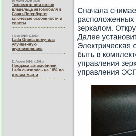
19 Марта 2026г. (528)
Техосмотр при смене
Сначала снимает
владельца автомобиля в
Санкт-Петербурге:
расположенных 
ключевые особенности и
советы
зеркалом. Откру
Далее установит
7 Мая 2016г. (14053)
Lada Granta получила
Электрическая 
улучшенную
шумоизоляцию
быть в комплект
управления зер
11 Апреля 2016г. (12981)
Продажи автомобилей
управления ЭСП
Lada снизились на 18% по
итогам марта