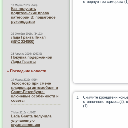
отвернув три самореза (1)
13 Марта 2026г. (573)
Как получить
водительские права
категории B: пошаговое
руководство
26 Октября 2016г. (24152)
Лада Гранта Пикап
(ВИС-234900)
23 Августа 2016г. (26935)
Покупка подержанной
Лады Гранты
»
Последние новости
19 Марта 2026г. (526)
Техосмотр при смене
владельца автомобиля в
Санкт-Петербурге:
ключевые особенности и
3.
Снимите кронштейн конц
советы
стояночного тормоза(2), 
(1).
7 Мая 2016г. (14053)
Lada Granta получила
улучшенную
шумоизоляцию