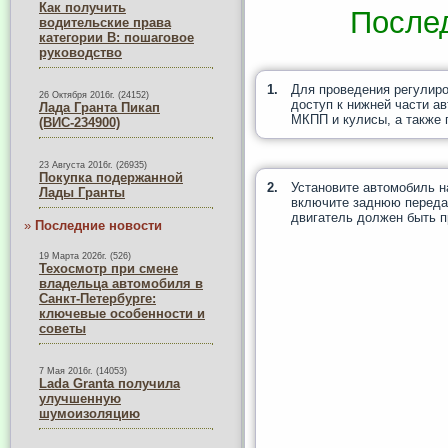
Как получить
После
водительские права
категории B: пошаговое
руководство
1.
Для проведения регулиро
26 Октября 2016г. (24152)
доступ к нижней части а
Лада Гранта Пикап
МКПП и кулисы, а также
(ВИС-234900)
23 Августа 2016г. (26935)
Покупка подержанной
2.
Установите автомобиль н
Лады Гранты
включите заднюю передач
двигатель должен быть п
»
Последние новости
19 Марта 2026г. (526)
Техосмотр при смене
владельца автомобиля в
Санкт-Петербурге:
ключевые особенности и
советы
7 Мая 2016г. (14053)
Lada Granta получила
улучшенную
шумоизоляцию