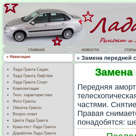
ГЛАВНАЯ
НОВОСТИ
СТАТЬ
» Навигация
»
Замена передней с
Замена 
Лада Гранта Седан
Лада Гранта Лифтбек
Лада Гранта Спорт
Передняя аморт
Комплектация
телескопическая
Техн. характеристики
Фото Гранты
частями. Снятие
Обкатка Гранты
Правая снимает
Вопрос-ответ
понадобятся: шес
Цвета Лада Гранта
Краш-тест Лада Гранта
Доработки Лада Гранта