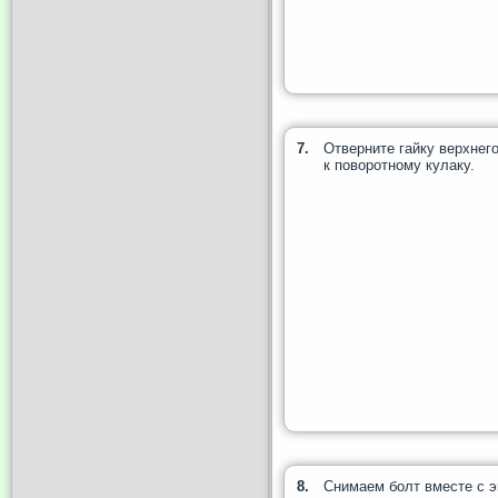
7.
Отверните гайку верхнег
к поворотному кулаку.
8.
Снимаем болт вместе с э