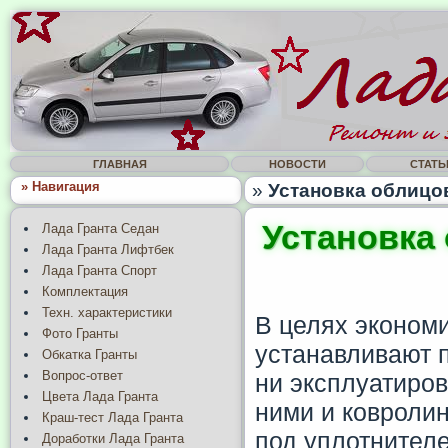
ГЛАВНАЯ
НОВОСТИ
СТАТЬ
» Навигация
»
Установка облицов
Установка
Лада Гранта Седан
Лада Гранта Лифтбек
Лада Гранта Спорт
Комплектация
Техн. характеристики
В целях экономи
Фото Гранты
устанавливают п
Обкатка Гранты
Вопрос-ответ
ни эксплуатиров
Цвета Лада Гранта
ними и ковролин
Краш-тест Лада Гранта
под уплотнителе
Доработки Лада Гранта