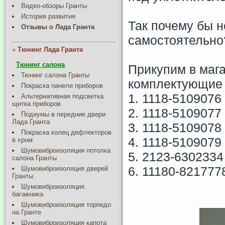
Видео-обзоры Гранты
История развития
Так почему бы н
Отзывы о Лада Гранта
самостоятельно
»
Тюнинг Лада Гранта
Тюнинг салона
Прикупим в мага
Тюнинг салона Гранты
комплектующие 
Покраска панели приборов
1. 1118-5109076
Альтернативная подсветка
щитка приборов
2. 1118-5109077
Подиумы в передние двери
Лада Гранта
3. 1118-5109078
Покраска колец дефлекторов
4. 1118-5109079
в хром
Шумовиброизоляция потолка
5. 2123-6302334
салона Гранты
6. 11180-821777
Шумовиброизоляция дверей
Гранты
Шумовиброизоляция
багажника
Шумовиброизоляция торпедо
на Гранте
Шумовиброизоляция капота