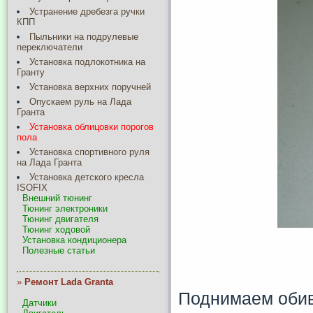
Устранение дребезга ручки
КПП
Пыльники на подрулевые
переключатели
Установка подлокотника на
Гранту
Установка верхних поручней
Опускаем руль на Лада
Гранта
Установка облицовки порогов
пола
Установка спортивного руля
на Лада Гранта
Установка детского кресла
ISOFIX
Внешний тюнинг
Тюнинг электроники
Тюнинг двигателя
Тюнинг ходовой
Установка кондиционера
Полезные статьи
»
Ремонт Lada Granta
Поднимаем обив
Датчики