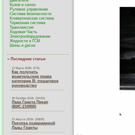
Двигатель
Кузов и салон
Рулевое управление
Система безопасности
Климатическая система
Тормозная система
Трансмиссия
Ходовая Часть
Электрооборудование
Жидкости и ГСМ
Шины и диски
»
Последние статьи
13 Марта 2026г. (573)
Как получить
водительские права
категории B: пошаговое
руководство
26 Октября 2016г. (24152)
Лада Гранта Пикап
(ВИС-234900)
23 Августа 2016г. (26935)
Покупка подержанной
Лады Гранты