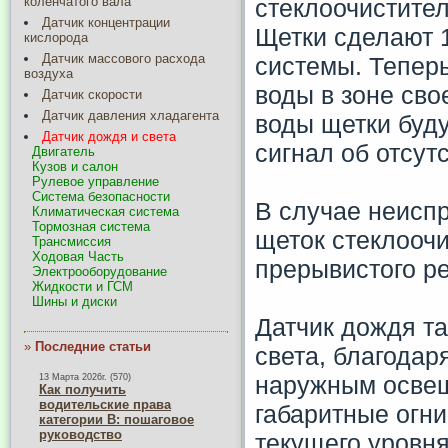
коленчатого вала
стеклоочистител
Датчик концентрации
Щетки сделают 1
кислорода
Датчик массового расхода
системы. Теперь
воздуха
воды в зоне сво
Датчик скорости
Датчик давления хладагента
воды щетки буду
Датчик дождя и света
сигнал об отсутс
Двигатель
Кузов и салон
Рулевое управление
Система безопасности
В случае неисп
Климатическая система
Тормозная система
щеток стеклоочи
Трансмиссия
Ходовая Часть
прерывистого р
Электрооборудование
Жидкости и ГСМ
Шины и диски
Датчик дождя т
»
Последние статьи
света, благодар
наружным освещ
13 Марта 2026г. (570)
Как получить
водительские права
габаритные огни
категории B: пошаговое
руководство
текущего уровн