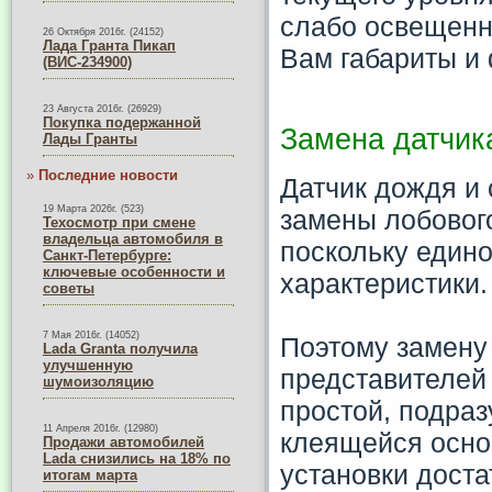
слабо освещенн
26 Октября 2016г. (24152)
Лада Гранта Пикап
Вам габариты и
(ВИС-234900)
23 Августа 2016г. (26929)
Покупка подержанной
Замена датчик
Лады Гранты
»
Последние новости
Датчик дождя и 
19 Марта 2026г. (523)
замены лобового
Техосмотр при смене
владельца автомобиля в
поскольку едино
Санкт-Петербурге:
ключевые особенности и
характеристики.
советы
7 Мая 2016г. (14052)
Поэтому замену
Lada Granta получила
улучшенную
представителей 
шумоизоляцию
простой, подраз
11 Апреля 2016г. (12980)
клеящейся основ
Продажи автомобилей
Lada снизились на 18% по
установки доста
итогам марта