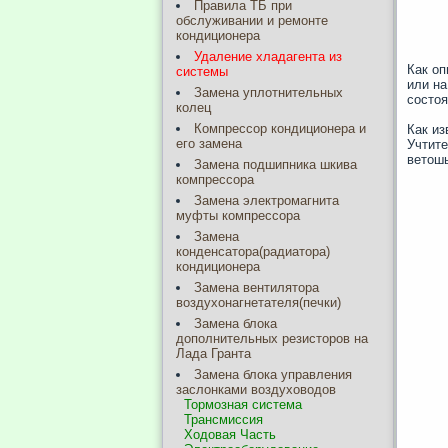
Правила ТБ при
обслуживании и ремонте
кондиционера
Удаление хладагента из
Как оп
системы
или на
Замена уплотнительных
состоя
колец
Компрессор кондиционера и
Как из
его замена
Учтите
ветошь
Замена подшипника шкива
компрессора
Замена электромагнита
муфты компрессора
Замена
конденсатора(радиатора)
кондиционера
Замена вентилятора
воздухонагнетателя(печки)
Замена блока
дополнительных резисторов на
Лада Гранта
Замена блока управления
заслонками воздуховодов
Тормозная система
Трансмиссия
Ходовая Часть