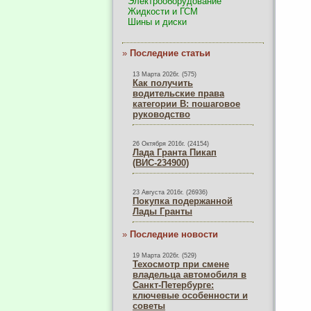
Электрооборудование
Жидкости и ГСМ
Шины и диски
»
Последние статьи
13 Марта 2026г. (575)
Как получить
водительские права
категории B: пошаговое
руководство
26 Октября 2016г. (24154)
Лада Гранта Пикап
(ВИС-234900)
23 Августа 2016г. (26936)
Покупка подержанной
Лады Гранты
»
Последние новости
19 Марта 2026г. (529)
Техосмотр при смене
владельца автомобиля в
Санкт-Петербурге:
ключевые особенности и
советы