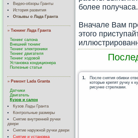
Видео-обзоры Гранты
более получаса.
История развития
Отзывы о Лада Гранта
Вначале Вам пр
»
Тюнинг Лада Гранта
этого приступай
Тюнинг салона
иллюстрированн
Внешний тюнинг
Тюнинг электроники
Тюнинг двигателя
После
Тюнинг ходовой
Установка кондиционера
Полезные статьи
1.
После снятия обивки отве
»
Ремонт Lada Granta
которые крепят ручку к к
рисунке стрелками.
Датчики
Двигатель
Кузов и салон
Кузов Лады Гранта
Контрольные размеры
Снятие внутренней ручки
двери
Снятие наружной ручки двери
Снятие и установка