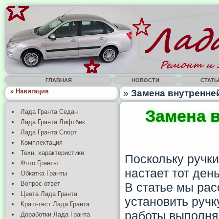
ГЛАВНАЯ
НОВОСТИ
СТАТЬ
» Навигация
»
Замена внутренней
Замена в
Лада Гранта Седан
Лада Гранта Лифтбек
Лада Гранта Спорт
Комплектация
Техн. характеристики
Поскольку ручки
Фото Гранты
настает тот ден
Обкатка Гранты
Вопрос-ответ
В статье мы рас
Цвета Лада Гранта
установить ручк
Краш-тест Лада Гранта
работы выполняю
Доработки Лада Гранта