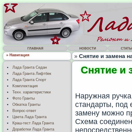
ГЛАВНАЯ
НОВОСТИ
СТАТЬ
» Навигация
»
Снятие и замена н
Снятие и 
Лада Гранта Седан
Лада Гранта Лифтбек
Лада Гранта Спорт
Комплектация
Техн. характеристики
Наружная ручка
Фото Гранты
стандарты, под 
Обкатка Гранты
Вопрос-ответ
замену можно п
Цвета Лада Гранта
Схема соединен
Краш-тест Лада Гранта
непосредственн
Доработки Лада Гранта