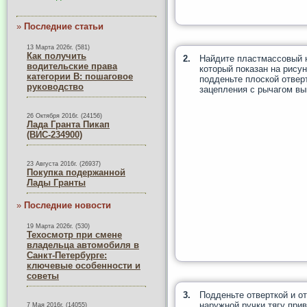
»
Последние статьи
13 Марта 2026г. (581)
Как получить
2.
Найдите пластмассовый н
водительские права
который показан на рису
категории B: пошаговое
подденьте плоской отверт
руководство
зацепления с рычагом вы
26 Октября 2016г. (24156)
Лада Гранта Пикап
(ВИС-234900)
23 Августа 2016г. (26937)
Покупка подержанной
Лады Гранты
»
Последние новости
19 Марта 2026г. (530)
Техосмотр при смене
владельца автомобиля в
Санкт-Петербурге:
ключевые особенности и
советы
3.
Подденьте отверткой и о
наружной ручки тягу при
7 Мая 2016г. (14055)