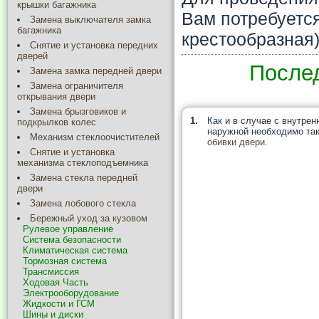
крышки багажника
Вам потребуется
Замена выключателя замка
багажника
крестообразная)
Снятие и установка передних
дверей
После
Замена замка передней двери
Замена ограничителя
открывания двери
Замена брызговиков и
1.
Как и в случае с внутрен
подкрылков колес
наружной необходимо та
Механизм стеклоочистителей
обивки двери
.
Снятие и установка
механизма стеклоподъемника
Замена стекла передней
двери
Замена лобового стекла
Бережный уход за кузовом
Рулевое управление
Система безопасности
Климатическая система
Тормозная система
Трансмиссия
Ходовая Часть
Электрооборудование
Жидкости и ГСМ
Шины и диски