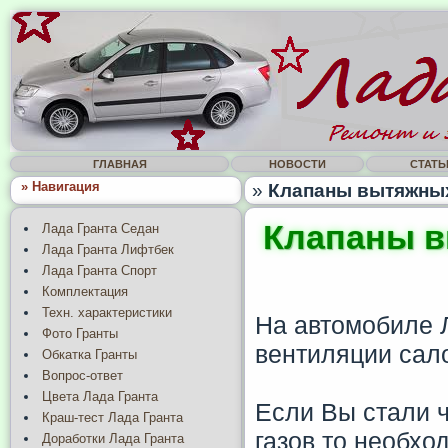
ГЛАВНАЯ
НОВОСТИ
СТАТЬ
» Навигация
»
Клапаны вытяжных
Клапаны в
Лада Гранта Седан
Лада Гранта Лифтбек
Лада Гранта Спорт
Комплектация
Техн. характеристики
На автомобиле 
Фото Гранты
вентиляции сал
Обкатка Гранты
Вопрос-ответ
Цвета Лада Гранта
Если Вы стали ч
Краш-тест Лада Гранта
газов то необхо
Доработки Лада Гранта