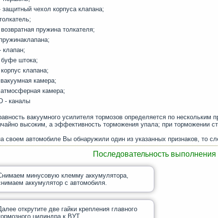
- защитный чехол корпуса клапана;
толкатель;
 возвратная пружина толкателя;
-пружинаклапана;
- клапан;
 буфе штока;
 корпус клапана;
 вакуумная камера;
- атмосферная камера;
D - каналы
авность вакуумного усилителя тормозов определяется по нескольким п
чайно высоким, а эффективность торможения упала; при торможении с
а своем автомобиле Вы обнаружили один из указанных признаков, то сл
Последовательность выполнения
Снимаем минусовую клемму аккумулятора,
снимаем аккумулятор с автомобиля.
Далее открутите две гайки крепления главного
тормозного цилиндра к ВУТ.