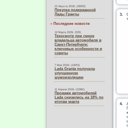
23 Августа 2016г. (26935)
Покупка подержанной
Лады Гранты
3.
»
Последние новости
19 Марта 2026г. (526)
Техосмотр при смене
владельца автомобиля в
Санкт-Петербурге:
ключевые особенности и
советы
7 Мая 2016г. (14053)
Lada Granta получила
улучшенную
шумоизоляцию
11 Апреля 2016г. (12981)
Продажи автомобилей
Lada снизились на 18% по
итогам марта
4.