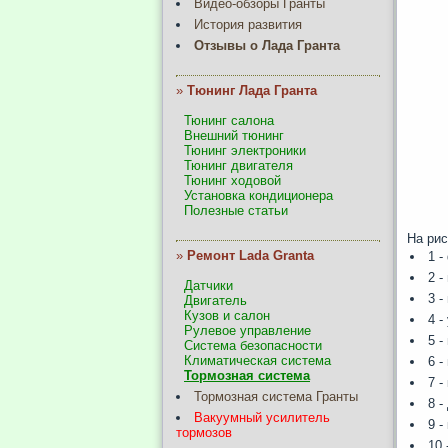
Видео-обзоры Гранты
История развития
Отзывы о Лада Гранта
»
Тюнинг Лада Гранта
Тюнинг салона
Внешний тюнинг
Тюнинг электроники
Тюнинг двигателя
Тюнинг ходовой
Установка кондиционера
Полезные статьи
На ри
»
Ремонт Lada Granta
1 -
2 -
Датчики
3 -
Двигатель
Кузов и салон
4 -
Рулевое управление
5 -
Система безопасности
Климатическая система
6 -
Тормозная система
7 -
Тормозная система Гранты
8 -
Вакуумный усилитель
9 -
тормозов
10 