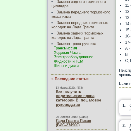
Замена заднего тормозного
11 
цилиндра
12-
Замена переднего тормозного
механизма
13-
Замена передних тормозных
14
колодок на Лада Гранта
15 
Замена задних тормозных
16-
колодок на Лада Гранта
17-
Замена троса ручника
Трансмиссия
А -
Ходовая Часть
В 
Электрооборудование
С, 
Жидкости и ГСМ
Шины и диски
Неиспр
чрезвы
»
Последние статьи
Если н
13 Марта 2026г. (573)
Как получить
водительские права
категории B: пошаговое
руководство
1.
26 Октября 2016г. (24152)
Лада Гранта Пикап
(ВИС-234900)
2.