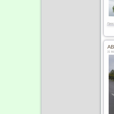
Прос
АВ
31 М