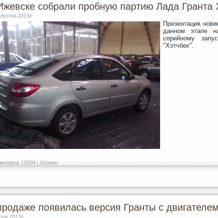
Ижевске собрали пробную партию Лада Гранта 
вгуста 2013г.
Презентация новин
данном этапе н
серийному запу
"Хэтчбек".
мотров 15594 |
Хозяин
продаже появилась версия Гранты с двигателем 
юля 2013г.