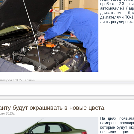
пробега 2-3 ты
автомобилей Лад
двигателем. Дл
двигателями ТО-1
лишь регулировка
мотров 10175 |
Хозяин
анту будут окрашивать в новые цвета.
юня 2013г.
На днях появил
намерен расшир
которые будут ок
появился цвет 