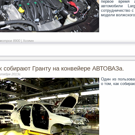
первое время а
автомобили La
сотрудничество с
модели волжского
мотров 8900 |
Хозяин
к собирают Гранту на конвейере АВТОВАЗа.
ктября 2013г.
Один из пользоват
о том, как собира