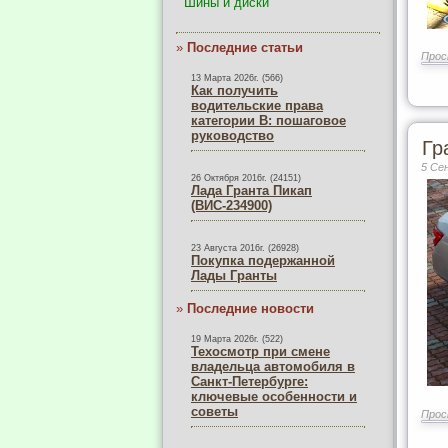
Шины и диски
»
Последние статьи
Прос
13 Марта 2026г. (566)
Как получить
водительские права
категории B: пошаговое
руководство
Гр
5 Се
26 Октября 2016г. (24151)
Лада Гранта Пикап
(ВИС-234900)
23 Августа 2016г. (26928)
Покупка подержанной
Лады Гранты
»
Последние новости
19 Марта 2026г. (522)
Техосмотр при смене
владельца автомобиля в
Санкт-Петербурге:
ключевые особенности и
советы
Прос