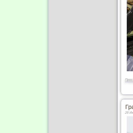
Прос
Гр
28 И