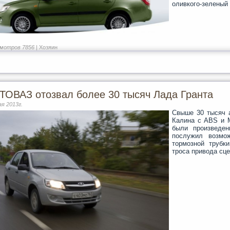
оливкого-зеленый 
мотров 7856 |
Хозяин
ТОВАЗ отозвал более 30 тысяч Лада Гранта
ая 2013г.
Свыше 30 тысяч 
Калина с ABS и 
были произведе
послужил возмо
тормозной трубк
троса привода сц