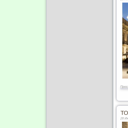
Прос
ТО
28 И