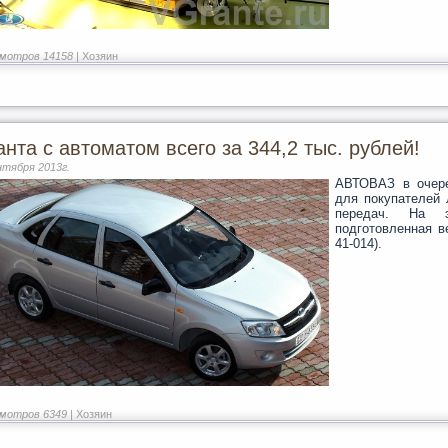
мотров 14158 |
Хозяин
анта с автоматом всего за 344,2 тыс. рублей!
нтября 2013г.
АВТОВАЗ в очере
для покупателей 
передач. На 
подготовленная в
41-014).
мотров 6349 |
Хозяин