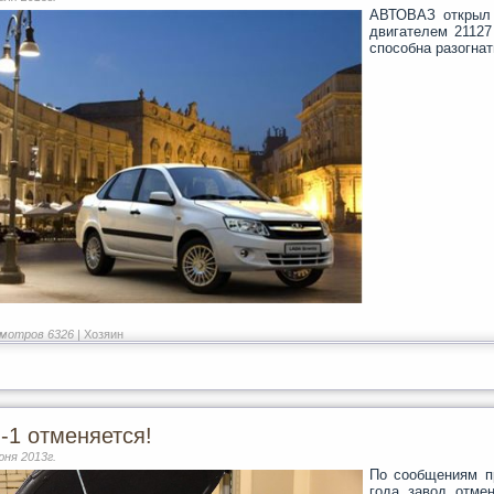
АВТОВАЗ открыл 
двигателем 21127
способна разогнат
мотров 6326 |
Хозяин
-1 отменяется!
юня 2013г.
По сообщениям п
года завод отме