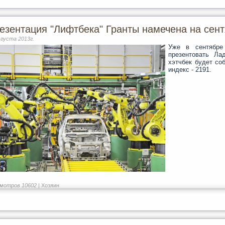
езентация "Лифтбека" Гранты намечена на сентя
вгуста 2013г.
Уже в сентябре
презентовать Ла
хэтчбек будет со
индекс - 2191.
мотров 10602 |
Хозяин