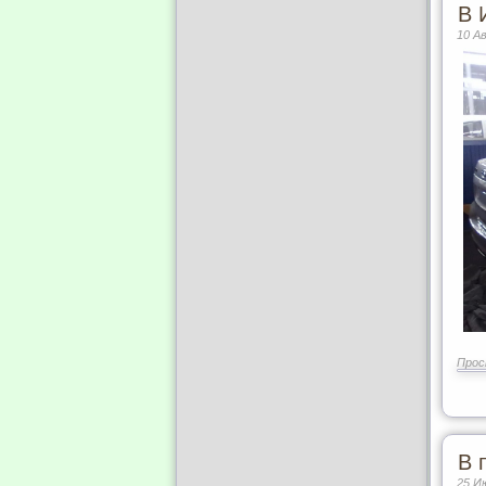
В 
10 А
Прос
В 
25 И