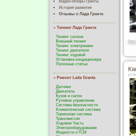
Видео-обзоры Гранты
История развития
Отзывы о Лада Гранта
»
Тюнинг Лада Гранта
Тюнинг салона
Внешний тюнинг
Прос
Тюнинг электроники
Тюнинг двигателя
Тюнинг ходовой
Установка кондиционера
Полезные статьи
Ка
12 О
»
Ремонт Lada Granta
Датчики
Двигатель
Кузов и салон
Рулевое управление
Система безопасности
Климатическая система
Тормозная система
Трансмиссия
Ходовая Часть
Электрооборудование
Жидкости и ГСМ