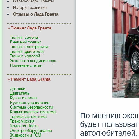
Видео-обзоры Гранты
История развития
Отзывы о Лада Гранта
»
Тюнинг Лада Гранта
Тюнинг салона
Внешний тюнинг
Тюнинг электроники
Тюнинг двигателя
Тюнинг ходовой
Установка кондиционера
Полезные статьи
»
Ремонт Lada Granta
Датчики
Двигатель
Кузов и салон
Рулевое управление
Система безопасности
Климатическая система
По мнению эксп
Тормозная система
Трансмиссия
будет пользова
Ходовая Часть
Электрооборудование
автолюбителей.
Жидкости и ГСМ