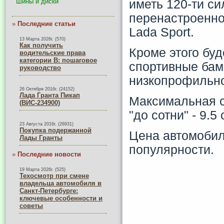
Шины и диски
иметь 120-ти с
перенастроенно
»
Последние статьи
Lada Sport.
13 Марта 2026г. (570)
Как получить
Кроме этого буд
водительские права
категории B: пошаговое
спортивные бам
руководство
низкопрофильно
26 Октября 2016г. (24152)
Лада Гранта Пикап
Максимальная ск
(ВИС-234900)
"до сотни" - 9.5 
23 Августа 2016г. (26931)
Покупка подержанной
Цена автомобиля
Лады Гранты
популярности.
»
Последние новости
19 Марта 2026г. (525)
Техосмотр при смене
владельца автомобиля в
Санкт-Петербурге:
ключевые особенности и
советы