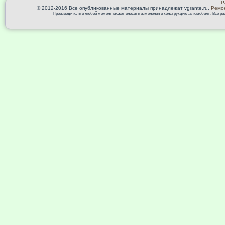
Р
© 2012-2016 Все опубликованные материалы принадлежат vgrante.ru.
Ремон
Производитель в любой момент может вносить изменения в конструкцию автомобиля. Все риск