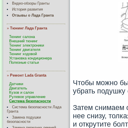
Видео-обзоры Гранты
История развития
Отзывы о Лада Гранта
»
Тюнинг Лада Гранта
Тюнинг салона
Внешний тюнинг
Тюнинг электроники
Тюнинг двигателя
Тюнинг ходовой
Установка кондиционера
Полезные статьи
»
Ремонт Lada Granta
Чтобы можно бы
Датчики
Двигатель
убрать подушку 
Кузов и салон
Рулевое управление
Система безопасности
Затем снимаем о
Система безопасности Лада
Гранта
нее снизу, толк
Замена подушки
безопасности
и открутите бол
Замена передних ремней