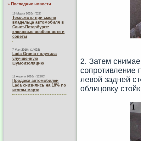
»
Последние новости
19 Марта 2026г. (523)
Техосмотр при смене
владельца автомобиля в
Санкт-Петербурге:
ключевые особенности и
советы
7 Мая 2016г. (14052)
Lada Granta получила
улучшенную
2. Затем снима
шумоизоляцию
сопротивление 
левой задней с
11 Апреля 2016г. (12980)
Продажи автомобилей
Lada снизились на 18% по
облицовку стойк
итогам марта