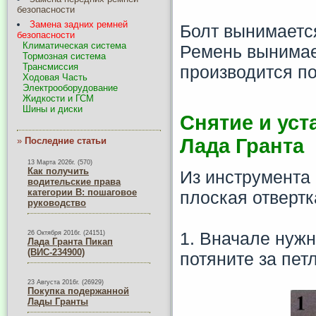
безопасности
Замена задних ремней
Болт вынимается
безопасности
Климатическая система
Ремень вынимаем
Тормозная система
Трансмиссия
производится п
Ходовая Часть
Электрооборудование
Жидкости и ГСМ
Шины и диски
Снятие и уст
Лада Гранта
»
Последние статьи
13 Марта 2026г. (570)
Как получить
Из инструмента 
водительские права
категории B: пошаговое
плоская отвертк
руководство
1. Вначале нужн
26 Октября 2016г. (24151)
Лада Гранта Пикап
(ВИС-234900)
потяните за пет
23 Августа 2016г. (26929)
Покупка подержанной
Лады Гранты