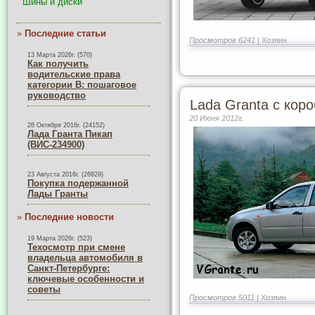
Шины и диски
»
Последние статьи
Просмотров 6241 |
Хозяин
13 Марта 2026г. (570)
Как получить
водительские права
категории B: пошаговое
руководство
Lada Granta с коро
20 Июня 2012г.
26 Октября 2016г. (24152)
Лада Гранта Пикап
(ВИС-234900)
23 Августа 2016г. (26929)
Покупка подержанной
Лады Гранты
»
Последние новости
19 Марта 2026г. (523)
Техосмотр при смене
владельца автомобиля в
Санкт-Петербурге:
ключевые особенности и
советы
Просмотров 5011 |
Хозяин