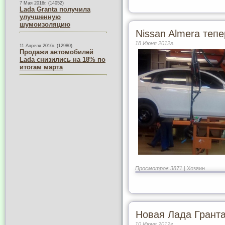
7 Мая 2016г. (14052)
Lada Granta получила
улучшенную
шумоизоляцию
Nissan Almera теп
18 Июня 2012г.
11 Апреля 2016г. (12980)
Продажи автомобилей
Lada снизились на 18% по
итогам марта
Просмотров 3871 |
Хозяин
Новая Лада Гранта
10 Июня 2012г.