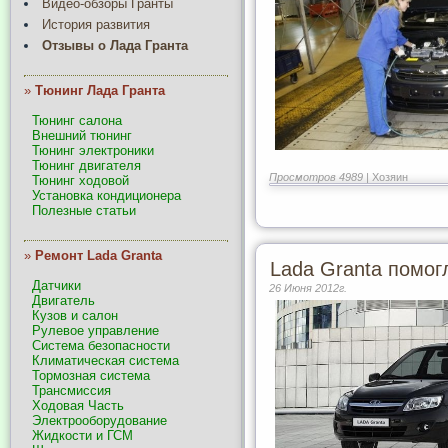
Видео-обзоры Гранты
История развития
Отзывы о Лада Гранта
»
Тюнинг Лада Гранта
Тюнинг салона
Внешний тюнинг
Тюнинг электроники
Тюнинг двигателя
Просмотров 4989 |
Хозяин
Тюнинг ходовой
Установка кондиционера
Полезные статьи
»
Ремонт Lada Granta
Lada Granta помо
Датчики
26 Июня 2012г.
Двигатель
Кузов и салон
Рулевое управление
Система безопасности
Климатическая система
Тормозная система
Трансмиссия
Ходовая Часть
Электрооборудование
Жидкости и ГСМ