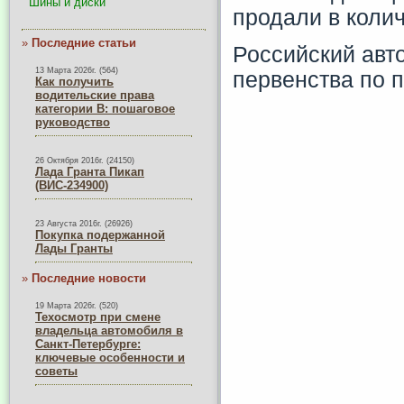
Шины и диски
продали в коли
»
Последние статьи
Российский авт
13 Марта 2026г. (564)
первенства по 
Как получить
водительские права
категории B: пошаговое
руководство
26 Октября 2016г. (24150)
Лада Гранта Пикап
(ВИС-234900)
23 Августа 2016г. (26926)
Покупка подержанной
Лады Гранты
»
Последние новости
19 Марта 2026г. (520)
Техосмотр при смене
владельца автомобиля в
Санкт-Петербурге:
ключевые особенности и
советы