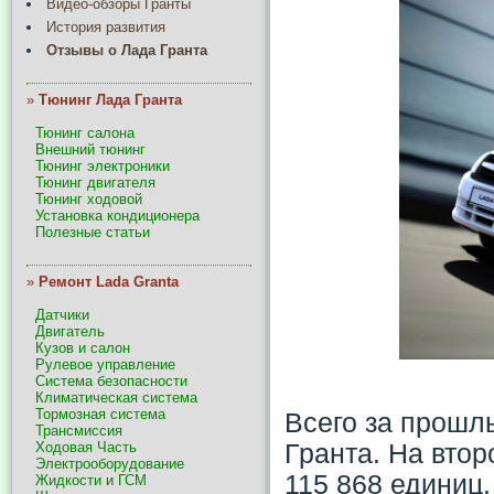
Видео-обзоры Гранты
История развития
Отзывы о Лада Гранта
»
Тюнинг Лада Гранта
Тюнинг салона
Внешний тюнинг
Тюнинг электроники
Тюнинг двигателя
Тюнинг ходовой
Установка кондиционера
Полезные статьи
»
Ремонт Lada Granta
Датчики
Двигатель
Кузов и салон
Рулевое управление
Система безопасности
Климатическая система
Тормозная система
Всего за прошл
Трансмиссия
Гранта. На втор
Ходовая Часть
Электрооборудование
115 868 единиц.
Жидкости и ГСМ