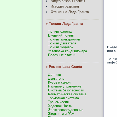
Видео-обзоры Гранты
История развития
Отзывы о Лада Гранта
»
Тюнинг Лада Гранта
Тюнинг салона
Внешний тюнинг
Тюнинг электроники
Тюнинг двигателя
Внедо
Тюнинг ходовой
или в
Установка кондиционера
Полезные статьи
Точны
лифтб
»
Ремонт Lada Granta
Датчики
Двигатель
Кузов и салон
Рулевое управление
Система безопасности
Климатическая система
Тормозная система
Трансмиссия
Ходовая Часть
Электрооборудование
Жидкости и ГСМ