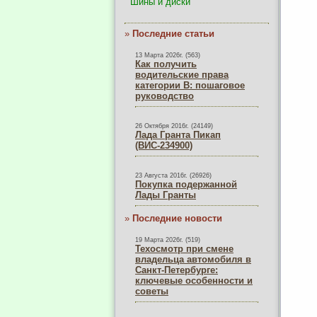
Шины и диски
»
Последние статьи
13 Марта 2026г. (563)
Как получить
водительские права
категории B: пошаговое
руководство
26 Октября 2016г. (24149)
Лада Гранта Пикап
(ВИС-234900)
23 Августа 2016г. (26926)
Покупка подержанной
Лады Гранты
»
Последние новости
19 Марта 2026г. (519)
Техосмотр при смене
владельца автомобиля в
Санкт-Петербурге:
ключевые особенности и
советы